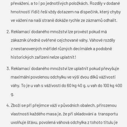
převážení, a to i po jednotlivých položkách. Rozdíly v dodané
hmotnosti řidič řeší vždy dotazem na dispečink, který chyby
ve vážení na naší straně dokáže rychle ze záznamů odhalit.
Reklamaci dodaného množství lze provést pokud má
zákazník úředně ověřené cejchované váhy. Váhové rozdíly
z nestanovených měřidel různých decimálek a podobně
historických zařízení nelze uplatnit!
Reklamaci dodaného množství lze uplatnit pokud převyšuje
maximální povolenou odchylku ve výši dvou dílků váživosti
váhy. To je u vah s váživostí do 60 kg 40 g, u vah do 100 kg 400
g.
Zboží se při přejímce váží v původních obalech, přirozenou
vlastností každého masa je, že při skladování a transportu
uvolňuje šťávu, povolená váhová odchylka z tohoto titulu je