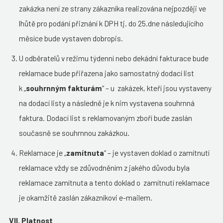
zakázka není ze strany zákazníka realizována nejpozději ve
lhůtě pro podání přiznání k DPH tj. do 25.dne následujícího
měsíce bude vystaven dobropis.
U odběratelů v režimu týdenní nebo dekádní fakturace bude
reklamace bude přiřazena jako samostatný dodací list
k „
souhrnným fakturám
“ – u zakázek, kteří jsou vystaveny
na dodací listy a následně je k nim vystavena souhrnná
faktura. Dodací list s reklamovaným zboří bude zaslán
současně se souhrnnou zakázkou.
Reklamace je „
zamítnuta
“ – je vystaven doklad o zamítnutí
reklamace vždy se zdůvodněním z jakého důvodu byla
reklamace zamítnuta a tento doklad o zamítnutí reklamace
je okamžitě zaslán zákazníkovi e-mailem.
VII. Platnost