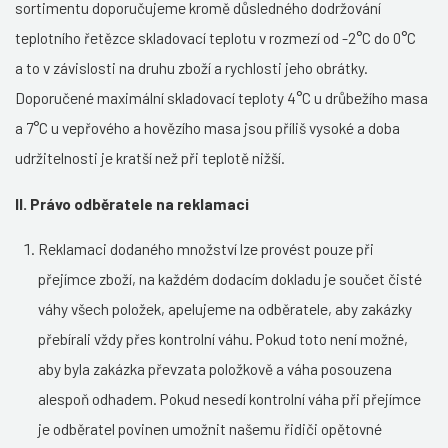
sortimentu doporučujeme kromě důsledného dodržování
teplotního řetězce skladovací teplotu v rozmezí od -2°C do 0°C
a to v závislosti na druhu zboží a rychlosti jeho obrátky.
Doporučené maximální skladovací teploty 4°C u drůbežího masa
a 7°C u vepřového a hovězího masa jsou příliš vysoké a doba
udržitelnosti je kratší než při teplotě nižší.
II. Právo odběratele na reklamaci
Reklamaci dodaného množství lze provést pouze při
přejímce zboží, na každém dodacím dokladu je součet čisté
váhy všech položek, apelujeme na odběratele, aby zakázky
přebírali vždy přes kontrolní váhu. Pokud toto není možné,
aby byla zakázka převzata položkově a váha posouzena
alespoň odhadem. Pokud nesedí kontrolní váha při přejímce
je odběratel povinen umožnit našemu řidiči opětovné