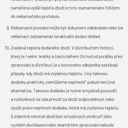
naměřena vyšší teplota zboží je toto zaznamenáno řidičem
do reklamačního protokolu
Reklamační protokol může být dokument odběratele nebo lze
reklamaci zaznamenat na aktuální dodací doklad
Zvýšená teplota dodaného zboží. V distribučním řetězci,
který je i velmi krátký a často během 24 hod od porážky přes
zpracování a distribuci je u koncového zákazníka nastávají
případy, kdy zboží má zvýšenou teplotu. I my takovou
dodávku prakticky „nemůžeme nepřevzít“ pokud není jiná
alternativa. Takovou dodávku je nutné smyslově posoudit
a rozhodnout se zda převzít za zboží zodpovědnost nebo
využít právo nepřevzít dodávku, která má zvýšenou teplotu.
Evidentně čerstvé zboží bez smyslových změn při jeho
rychlém dochlazení nebo okamžitém zpracování nebude