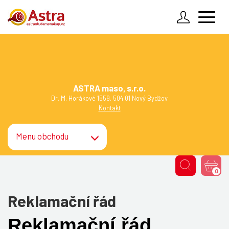
Zadejte údaje k Vašemu účtu
Obchodní podmínky
Reklamační řád
Přihlásit
ASTRA maso, s.r.o.
Jak to funguje
Dr. M. Horákové 1559, 504 01 Nový Bydžov
Zapomenuté heslo
Kontakt
Kontakty
Menu obchodu
Vzdálená pomoc
0
Reklamační řád
Reklamační řád