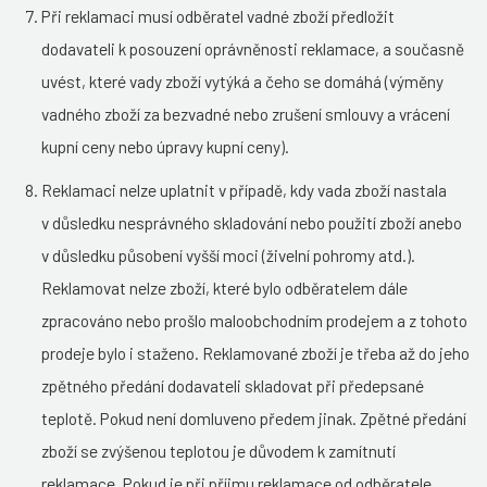
Při reklamaci musí odběratel vadné zboží předložit
dodavateli k posouzení oprávněnosti reklamace, a současně
uvést, které vady zboží vytýká a čeho se domáhá (výměny
vadného zboží za bezvadné nebo zrušení smlouvy a vrácení
kupní ceny nebo úpravy kupní ceny).
Reklamaci nelze uplatnit v případě, kdy vada zboží nastala
v důsledku nesprávného skladování nebo použití zboží anebo
v důsledku působení vyšší moci (živelní pohromy atd.).
Reklamovat nelze zboží, které bylo odběratelem dále
zpracováno nebo prošlo maloobchodním prodejem a z tohoto
prodeje bylo i staženo. Reklamované zboží je třeba až do jeho
zpětného předání dodavateli skladovat při předepsané
teplotě. Pokud není domluveno předem jinak. Zpětné předání
zboží se zvýšenou teplotou je důvodem k zamítnutí
reklamace. Pokud je při příjmu reklamace od odběratele