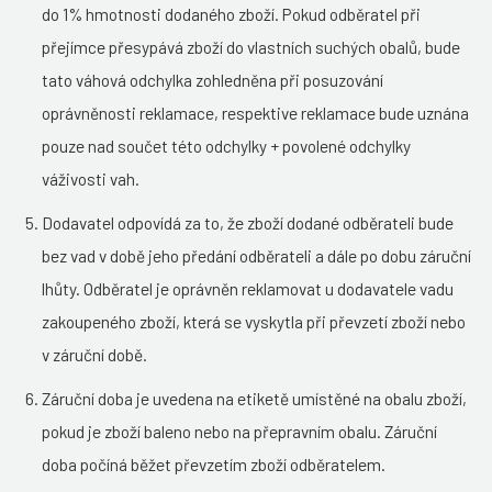
do 1% hmotnosti dodaného zboží. Pokud odběratel při
přejímce přesypává zboží do vlastních suchých obalů, bude
tato váhová odchylka zohledněna při posuzování
oprávněnosti reklamace, respektive reklamace bude uznána
pouze nad součet této odchylky + povolené odchylky
váživosti vah.
Dodavatel odpovídá za to, že zboží dodané odběrateli bude
bez vad v době jeho předání odběrateli a dále po dobu záruční
lhůty. Odběratel je oprávněn reklamovat u dodavatele vadu
zakoupeného zboží, která se vyskytla při převzetí zboží nebo
v záruční době.
Záruční doba je uvedena na etiketě umístěné na obalu zboží,
pokud je zboží baleno nebo na přepravním obalu. Záruční
doba počíná běžet převzetím zboží odběratelem.