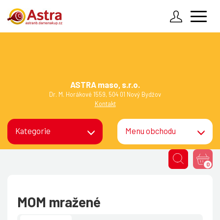
Zadejte údaje k Vašemu účtu
Obchodní podmínky
Reklamační řád
Přihlásit
ASTRA maso, s.r.o.
Jak to funguje
Dr. M. Horákové 1559, 504 01 Nový Bydžov
Zapomenuté heslo
Kontakt
Kontakty
Kategorie
Menu obchodu
Vzdálená pomoc
0
MOM mražené