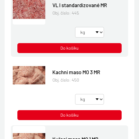
VL I standardizované MR
Obj. číslo:
445
Do košíku
Kachní maso MO 3 MR
Obj. číslo:
450
Do košíku
Kuřecí maso MO 1 MR