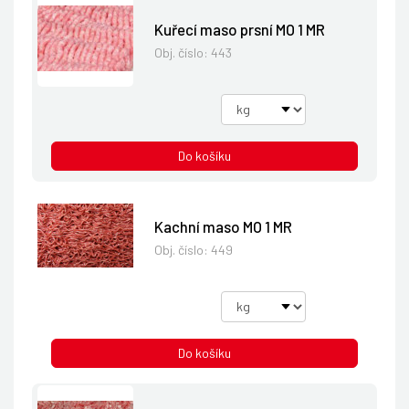
Kuřecí maso prsní MO 1 MR
Obj. číslo:
443
Do košíku
Kachní maso MO 1 MR
Obj. číslo:
449
Do košíku