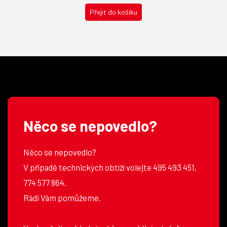
Přejít do košíku
Něco se nepovedlo?
Něco se nepovedlo?
V případě technických obtíží volejte 495 493 451,
774 577 864.
Rádi Vám pomůžeme.